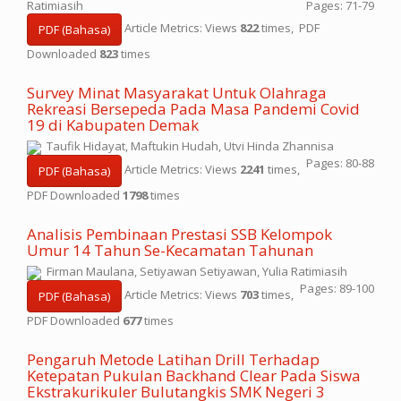
Ratimiasih
Pages: 71-79
Article Metrics: Views
822
times, PDF
PDF (Bahasa)
Downloaded
823
times
Survey Minat Masyarakat Untuk Olahraga
Rekreasi Bersepeda Pada Masa Pandemi Covid
19 di Kabupaten Demak
Taufik Hidayat, Maftukin Hudah, Utvi Hinda Zhannisa
Pages: 80-88
Article Metrics: Views
2241
times,
PDF (Bahasa)
PDF Downloaded
1798
times
Analisis Pembinaan Prestasi SSB Kelompok
Umur 14 Tahun Se-Kecamatan Tahunan
Firman Maulana, Setiyawan Setiyawan, Yulia Ratimiasih
Pages: 89-100
Article Metrics: Views
703
times,
PDF (Bahasa)
PDF Downloaded
677
times
Pengaruh Metode Latihan Drill Terhadap
Ketepatan Pukulan Backhand Clear Pada Siswa
Ekstrakurikuler Bulutangkis SMK Negeri 3