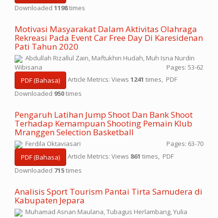
Downloaded
1198
times
Motivasi Masyarakat Dalam Aktivitas Olahraga
Rekreasi Pada Event Car Free Day Di Karesidenan
Pati Tahun 2020
Abdullah Rizallul Zain, Maftukhin Hudah, Muh Isna Nurdin
Wibisana
Pages: 53-62
Article Metrics: Views
1241
times, PDF
PDF (Bahasa)
Downloaded
950
times
Pengaruh Latihan Jump Shoot Dan Bank Shoot
Terhadap Kemampuan Shooting Pemain Klub
Mranggen Selection Basketball
Ferdila Oktaviasari
Pages: 63-70
Article Metrics: Views
861
times, PDF
PDF (Bahasa)
Downloaded
715
times
Analisis Sport Tourism Pantai Tirta Samudera di
Kabupaten Jepara
Muhamad Asnan Maulana, Tubagus Herlambang, Yulia