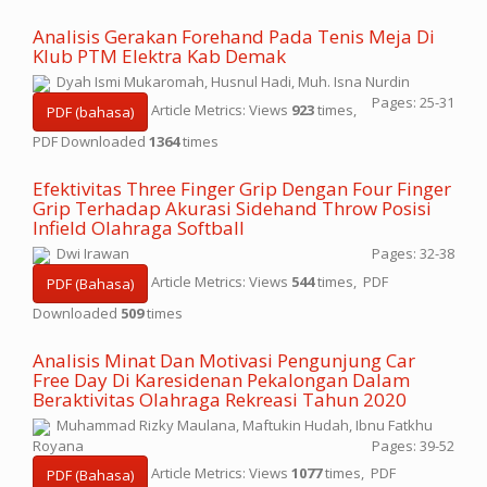
Analisis Gerakan Forehand Pada Tenis Meja Di
Klub PTM Elektra Kab Demak
Dyah Ismi Mukaromah, Husnul Hadi, Muh. Isna Nurdin
Pages: 25-31
Article Metrics: Views
923
times,
PDF (bahasa)
PDF Downloaded
1364
times
Efektivitas Three Finger Grip Dengan Four Finger
Grip Terhadap Akurasi Sidehand Throw Posisi
Infield Olahraga Softball
Dwi Irawan
Pages: 32-38
Article Metrics: Views
544
times, PDF
PDF (Bahasa)
Downloaded
509
times
Analisis Minat Dan Motivasi Pengunjung Car
Free Day Di Karesidenan Pekalongan Dalam
Beraktivitas Olahraga Rekreasi Tahun 2020
Muhammad Rizky Maulana, Maftukin Hudah, Ibnu Fatkhu
Royana
Pages: 39-52
Article Metrics: Views
1077
times, PDF
PDF (Bahasa)