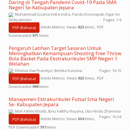
Daring di Tengah Pandemi Covid-19 Pada SMA
Negeri Se-Kabupaten Jepara
Muhammad Izzama Indra Indra, Pandu Kresnapati, Fajar Ari
Widiyatmoko
Pages: 1-9
Article Metrics: Views
823
times, PDF
PDF (Bahasa)
Downloaded
971
times
Pengaruh Latihan Target Sasaran Untuk
Meningkatkan Kemampuan Shooting Free Throw
Bola Basket Pada Ekstrakurikuler SMP Negeri 1
Welahan
Dhimas Dwi Prasetyo, Bertika Kusuma
Pages: 10-15
Article Metrics: Views
923
times, PDF
PDF (Bahasa)
Downloaded
999
times
Manajemen Ektrakurikuler Futsal Sma Negeri
Se- Kabupaten Jepara
Moh Fahmi Khotib, Ibnu Fatkhu Royana, Utvi Hinda Zhannisa
Pages: 16-24
Article Metrics: Views
634
times,
PDF (Bahasa)
PDF Downloaded
707
times