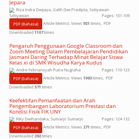
Jepara
Riza Indra Dwijaya, Galih Dwi Pradipta, Setiyawan
Setiyawan
Pages: 101-109
Article Metrics: Views
921
times, PDF
PDF (Bahasa)
Downloaded
1107
times
Pengaruh Penggunaan Google Classroom dan
Zoom Meeting Dalam Pembelajaran Pendidikan
Jasmani Daring Terhadap Minat Belajar Siswa
Kelas xi di SMK Wisudha Karya Kudus
Andre Febriansyah Putra Nugraha
Pages: 110-123
Article Metrics: Views
1063
times, PDF
PDF (bahasa)
Downloaded
571
times
Keefektifan Pemanfaatan dan Arah
Pengembangan Laboratorium Prestasi dan
Kondisi Fisik FIK UNY
Riky Dwihandaka, Sumarjo Sumarjo
Pages: 124-132
Article Metrics: Views
271
times, PDF
PDF (bahasa)
Downloaded
392
times