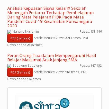
Analisis Kepuasan Siswa Kelas IX Sekolah
Menengah Pertama Terhadap Pembelajaran
Daring Mata Pelajaran PJOK Pada Masa
Pandemi Covid-19 Kecamatan Purwanegara
2020
Nanang Nurrohim
Pages: 133-146
Article Metrics: Views
2714
times, PDF
PDF (bahasa)
Downloaded
2545
times
Peran Orang Tua dalam Mempengaruhi Hasil
Belajar Maksimal Anak Jenjang SMA
Soedjono Soedjono
Pages: 147-152
Article Metrics: Views
165
times, PDF
PDF (Bahasa)
Downloaded
182
times