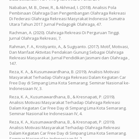
Nababan, M. B., Dewi, R., & Akhmad, I. (2018). Analisis Pola
Pembinaan Olahraga Dan Pengembangan Olahraga Rekreasi
Di Federasi Olahraga Rekreasi Masyrakat Indonesia Sumatra
Utara Tahun 2017. Jurnal Pedagogik Olahraga, 47.
Rachman, A. (2020). Olahraga Rekreasi Di Perguruan Tinggi.
Jurnal Olahraga Rekreasi, 7.
Rahman, F. A., Kristiyanto, A., & Sugiyanto. (2017). Motif, Motivasi,
Dan Manfaat Aktivitas Pendakian Gunung Sebagai Olahraga
Rekreasi Masyarakat. Jurnal Pendidikan Jasmani dan Olahraga ,
147.
Reza, K. A., & Kusumawardhana, B. (2019). Analisis Motivasi
Masyarakat Terhadap Olahraga Rekreasi Dalam Kegiatan Car
Free Day di Simpang Lima Kota Semarang. Seminar Nasional ke-
Indonesiaan IV, 3.
Reza, K. A., Kusumawardhana, B., & Kresnapati, P. (2019).
Analisis Motivasi Masyarakat Terhadap Olahraga Rekreasi
Dalam Kegiatan Car Free Day di Simpang Lima Kota Semarang.
Seminar Nasional ke Indonesiaan IV, 4.
Reza, K. A., Kusumawardhana, B., & Kresnapati, P. (2019).
Analisis Motivasi Masyarakat Terhadap Olahraga Rekreasi
Dalam Kegiatan Car Free Day di Simpang Lima Kota Semarang.
Seminar Nasional ke-Indonesiaan IV, 2.