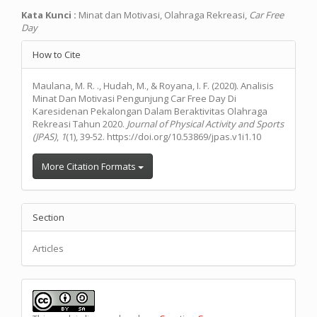
Kata Kunci :
Minat dan Motivasi, Olahraga Rekreasi,
Car Free
Day
Article
How to Cite
Details
Maulana, M. R. ., Hudah, M., & Royana, I. F. (2020). Analisis
Minat Dan Motivasi Pengunjung Car Free Day Di
Karesidenan Pekalongan Dalam Beraktivitas Olahraga
Rekreasi Tahun 2020.
Journal of Physical Activity and Sports
(JPAS)
,
1
(1), 39-52. https://doi.org/10.53869/jpas.v1i1.10
More Citation Formats
Section
Articles