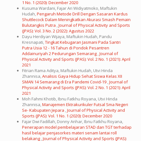
1 No. 1 (2020): December 2020
Kusuma Wardani, Fajar Ari Widiyatmoko, Maftukin
Hudah,
Pengaruh Metode Drill Dengan Sasaran Kardus
Shuttlecock Dalam Meningkatkan Akurasi Smash Pemain
Bulutangkis Putra
,
Journal of Physical Activity and Sports
(JPAS): Vol. 3 No. 2 (2022): Agustus 2022
Dayu Herdiyan Wijaya, Maftukin Hudah, Pandu
Kresnapati,
Tingkat Kebugaran Jasmani Pada Santri
Putra Usia 12 - 16 Tahun di Pondok Pesantren
Addainuriyah 2 Pedurungan Semarang
,
Journal of
Physical Activity and Sports (JPAS): Vol. 2 No. 1 (2021): April
2021
Fitrian Rama Aditya, Maftukin Hudah, Utvi Hinda
Zhannisa,
Analisis Gaya Hidup Sehat Siswa Kelas XII
SMAN 14 Semarang di Era Pandemi Covid-19
,
Journal of
Physical Activity and Sports (JPAS): Vol. 2 No. 1 (2021): April
2021
Moh Fahmi Khotib, Ibnu Fatkhu Royana, Utvi Hinda
Zhannisa,
Manajemen Ektrakurikuler Futsal Sma Negeri
Se- Kabupaten Jepara
,
Journal of Physical Activity and
Sports (JPAS): Vol. 1 No. 1 (2020): December 2020
Fajar Dwi Fadillah, Donny Anhar, Ibnu Fatkhu Royana,
Penerapan model pembelajaran STAD dan TGT terhadap
hasil belajar penjasorkes materi senam lantai roll
belakang
,
Journal of Physical Activity and Sports (JPAS):