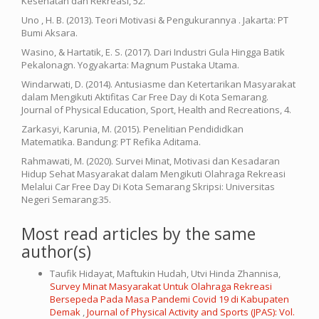
Kesehatan dan Rekreasi, 52.
Uno , H. B. (2013). Teori Motivasi & Pengukurannya . Jakarta: PT
Bumi Aksara.
Wasino, & Hartatik, E. S. (2017). Dari Industri Gula Hingga Batik
Pekalonagn. Yogyakarta: Magnum Pustaka Utama.
Windarwati, D. (2014). Antusiasme dan Ketertarikan Masyarakat
dalam Mengikuti Aktifitas Car Free Day di Kota Semarang.
Journal of Physical Education, Sport, Health and Recreations, 4.
Zarkasyi, Karunia, M. (2015). Penelitian Pendididkan
Matematika. Bandung: PT Refika Aditama.
Rahmawati, M. (2020). Survei Minat, Motivasi dan Kesadaran
Hidup Sehat Masyarakat dalam Mengikuti Olahraga Rekreasi
Melalui Car Free Day Di Kota Semarang Skripsi: Universitas
Negeri Semarang:35.
Most read articles by the same
author(s)
Taufik Hidayat, Maftukin Hudah, Utvi Hinda Zhannisa,
Survey Minat Masyarakat Untuk Olahraga Rekreasi
Bersepeda Pada Masa Pandemi Covid 19 di Kabupaten
Demak
,
Journal of Physical Activity and Sports (JPAS): Vol.