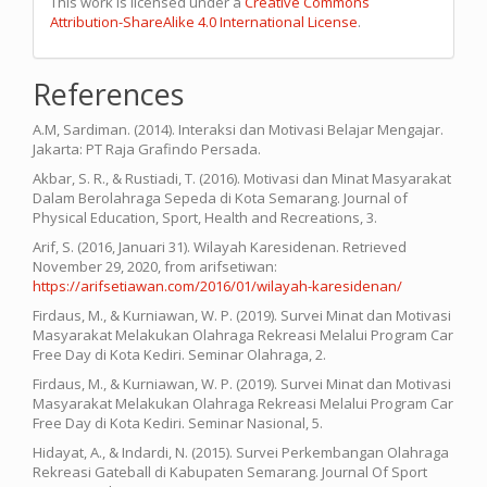
This work is licensed under a
Creative Commons
Attribution-ShareAlike 4.0 International License
.
References
A.M, Sardiman. (2014). Interaksi dan Motivasi Belajar Mengajar.
Jakarta: PT Raja Grafindo Persada.
Akbar, S. R., & Rustiadi, T. (2016). Motivasi dan Minat Masyarakat
Dalam Berolahraga Sepeda di Kota Semarang. Journal of
Physical Education, Sport, Health and Recreations, 3.
Arif, S. (2016, Januari 31). Wilayah Karesidenan. Retrieved
November 29, 2020, from arifsetiwan:
https://arifsetiawan.com/2016/01/wilayah-karesidenan/
Firdaus, M., & Kurniawan, W. P. (2019). Survei Minat dan Motivasi
Masyarakat Melakukan Olahraga Rekreasi Melalui Program Car
Free Day di Kota Kediri. Seminar Olahraga, 2.
Firdaus, M., & Kurniawan, W. P. (2019). Survei Minat dan Motivasi
Masyarakat Melakukan Olahraga Rekreasi Melalui Program Car
Free Day di Kota Kediri. Seminar Nasional, 5.
Hidayat, A., & Indardi, N. (2015). Survei Perkembangan Olahraga
Rekreasi Gateball di Kabupaten Semarang. Journal Of Sport