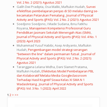
Vol. 2 No. 2 (2021): Agustus 2021
Galih Dwi Pradipta, Osa Maliki, Maftukin Hudah,
Survei
efektifitas pembelajaran penjas di SD melalui daring se-
kecamatan Petarukan Pemalang
,
Journal of Physical
Activity and Sports (JPAS): Vol. 2 No. 2 (2021): Agustus 2021
Soedjono Soedjono, I Made Sudana, Ibnu Fatkhu
Royana,
Manajemen Kompetensi Profesional Guru
Pendidikan Jasmani Sekolah Menengah Atas (SMA)
,
Journal of Physical Activity and Sports (JPAS): Vol. 4 No. 1
(2023): April 2023
Muhammad Yusuf Habibi, Asep Ardiyanto, Maftukin
Hudah,
Pengembangan model strategi serangan
“between the line” dalam permainan futsal
,
Journal of
Physical Activity and Sports (JPAS): Vol. 2 No. 2 (2021):
Agustus 2021
Taranggana Lelana Widha, Dani Slamet Pratama,
Maftukin Hudah,
Efektivitas Model Pembelajaran PBL
dan Kolaboratif Melalui Media Googleclassroom
Terhadap Hasil Kognitif Siswa Kelas XI SMA N 1
Wadaslintang
,
Journal of Physical Activity and Sports
(JPAS): Vol. 3 No. 1 (2022): April 2022
1
2
>
>>