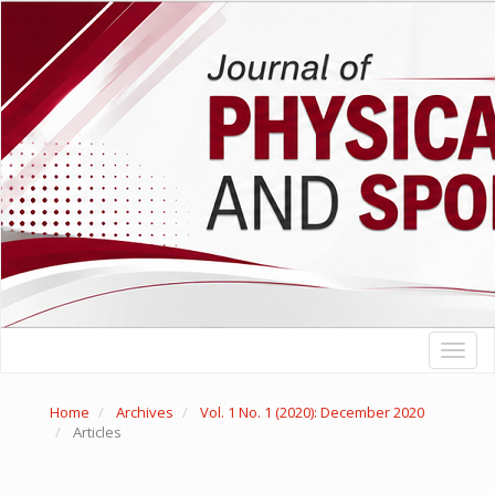
Quick
jump
to
page
content
Main
Navigation
Main
Content
Sidebar
Toggl
naviga
Home
Archives
Vol. 1 No. 1 (2020): December 2020
Articles