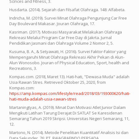
Scinces and Fitness, 3.
Husdarta. (2014). Sejarah dan Filsafat Olahraga. 148: Alfabeta.
Indricha, M. (2019). Survei Minat Olahraga Pengunjung Car Free
Day Boulevard Makasar. Jouran Olahraga, 17.
Kasriman. (2017). Motivasi Masyarakat Melakukan Olahraga
Rekreasi Melalui Program Car Free Day di Jakrta. Jurnal
Pendidikan Jasmani dan Olahraga Volume 2 Nomor 2, 5.
Kusuma, B. A., & Setyawati, H. (2016). Survei Faktor-Faktor yang
Mempengaruhi Minat Olahraga Rekreasi Akhir Pekan di Alun-
Alun Wonosobo. Jouran of Physical Education, Sport, health and
Recreations, 3.
Kompas.com. (2018, Maret 13). Hati-hati, "Dewasa Muda" adalah
Usia Rawan Stres. Retrieved Oktober 25, 2020, from
Kompas.com:
https://amp.kompas.com/lifestyle/read/2018/03/193000620/hati-
hati-muda-adalah-usia-rawan-stres
Martaningtyas, A. (2019). Minat Dan Motivasi Atlet Junior Dalam
Mengikuti Latihan Tarung Derajat Di SATLAT Se Karesidenan
Semarang Tahun 2019 Skripsi. Universitas Negeri Semarang, 11,
12.
Martono, N. (2014). Metode Penelitian Kuantitatif Analisis Isi dan
Data Sekunder. 76: PT. RAJAGRAFINDO PERSADA.