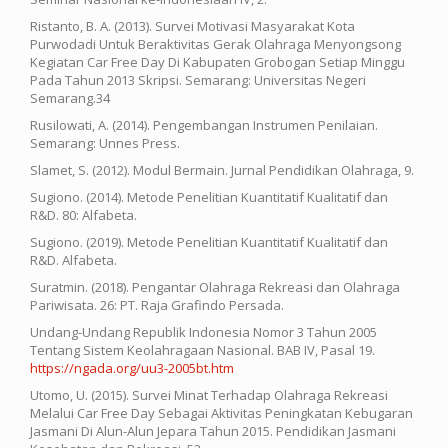
Ristanto, B. A. (2013). Survei Motivasi Masyarakat Kota
Purwodadi Untuk Beraktivitas Gerak Olahraga Menyongsong
Kegiatan Car Free Day Di Kabupaten Grobogan Setiap Minggu
Pada Tahun 2013 Skripsi. Semarang: Universitas Negeri
Semarang.34
Rusilowati, A. (2014). Pengembangan Instrumen Penilaian.
Semarang: Unnes Press.
Slamet, S. (2012). Modul Bermain. Jurnal Pendidikan Olahraga, 9.
Sugiono. (2014). Metode Penelitian Kuantitatif Kualitatif dan
R&D. 80: Alfabeta.
Sugiono. (2019). Metode Penelitian Kuantitatif Kualitatif dan
R&D. Alfabeta.
Suratmin. (2018). Pengantar Olahraga Rekreasi dan Olahraga
Pariwisata. 26: PT. Raja Grafindo Persada.
Undang-Undang Republik Indonesia Nomor 3 Tahun 2005
Tentang Sistem Keolahragaan Nasional. BAB IV, Pasal 19.
https://ngada.org/uu3-2005bt.htm
Utomo, U. (2015). Survei Minat Terhadap Olahraga Rekreasi
Melalui Car Free Day Sebagai Aktivitas Peningkatan Kebugaran
Jasmani Di Alun-Alun Jepara Tahun 2015. Pendidikan Jasmani