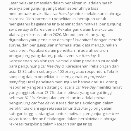
Latar belakang masalah dalam penelitian ini adalah masih
adanya pengunjung yang belum sepenuhnya bisa
memanfaatkan aktifitas
car free day
untuk melakukan olahraga
rekreasi. Oleh karena itu penelitian ini bertujuan untuk
mengetahui bagaimana tingkat minat dan motivasi pengunjung
car free day
di Karesidenan Pekalongan dalam beraktivitas
olahraga rekreasi tahun 2020. Metode penelitian yang
digunakan yaitu penelitian deskriptif kuantitatif dengan metode
survei, dan pengumpulan informasi atau data menggunakan
kuesioner. Populasi dalam penelitian ini adalah seluruh
pengunjung yang datang pada event
car free day
di
Karesidenan Pekalongan. Sampel dalam penelitian ini adalah
para pengunjung
car free day
di Karesidenan Pekalongan dari
usia 12-32 tahun sebanyak 100 orang atau responden. Teknik
sampling dalam penelitian ini menggunakan
purposive
sampling
. Hasil penelitian menunjukan bahwa dari 100 orang
responen yang telah datang di acara
car free day
memiliki minat
yang tinggi sebesar 73,7%, dan motivasi yang sangat tinggi
sebesar 82,3%. Kesimpulan penelitian ini adalah minat
pengunjung
car free day
di Karesidenan Pekalongan dalam
beraktifitas olahraga rekreasi tahun 2020 tergolong dalam
kategori tinggi, sedangkan untuk motivasi pengunjung
car free
day
di Karesidenan Pekalongan dalam beraktivitas olahraga
rekreasi tergolong dalam kategori sangat tinggi.