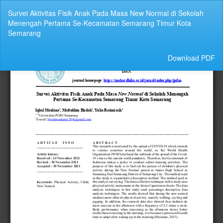
Return
Survei Aktivitas Fisik Anak Pada Masa New Normal di Sekolah
to
Menengah Pertama Se-Kecamatan Semarang Timur Kota
Article
Semarang
Details
Download
Download PDF