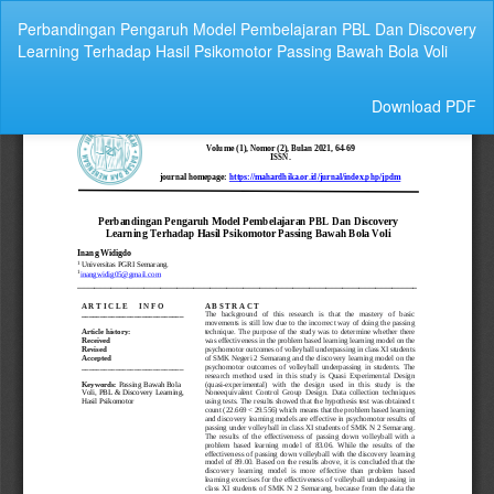
Return
Perbandingan Pengaruh Model Pembelajaran PBL Dan Discovery
to
Learning Terhadap Hasil Psikomotor Passing Bawah Bola Voli
Article
Details
Download
Download PDF